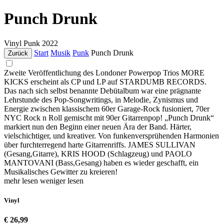
Punch Drunk
Vinyl
Punk
2022
Start
Musik
Punk
Punch Drunk
Zurück
Zweite Veröffentlichung des Londoner Powerpop Trios MORE
KICKS erscheint als CP und LP auf STARDUMB RECORDS.
Das nach sich selbst benannte Debütalbum war eine prägnante
Lehrstunde des Pop-Songwritings, in Melodie, Zynismus und
Energie zwischen klassischem 60er Garage-Rock fusioniert, 70er
NYC Rock n Roll gemischt mit 90er Gitarrenpop! „Punch Drunk“
markiert nun den Beginn einer neuen Ära der Band. Härter,
vielschichtiger, und kreativer. Von funkenversprühenden Harmonien
über furchterregend harte Gitarrenriffs. JAMES SULLIVAN
(Gesang,Gitarre), KRIS HOOD (Schlagzeug) und PAOLO
MANTOVANI (Bass,Gesang) haben es wieder geschafft, ein
Musikalisches Gewitter zu kreieren!
mehr lesen
weniger lesen
Vinyl
€ 26,99