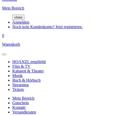
Mein Bereich
close
Anmelden
Noch kein Kundenkonto? Jetzt registrieren.
0
Warenkorb
HOANZL empfiehlt
Film & TV
Kabarett & Theater
Musik
Buch & Hörbuch
Streaming
Tickets
Mein Bereich
Gutschein
Kontakt
Versandkosten