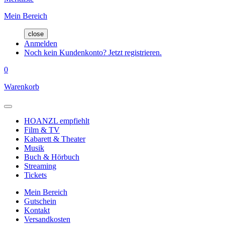
Mein Bereich
close
Anmelden
Noch kein Kundenkonto? Jetzt registrieren.
0
Warenkorb
HOANZL empfiehlt
Film & TV
Kabarett & Theater
Musik
Buch & Hörbuch
Streaming
Tickets
Mein Bereich
Gutschein
Kontakt
Versandkosten