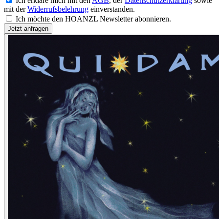
Ich erkläre mich mit den
AGB
, der
Datenschutzerklärung
sowie
mit der
Widerrufsbelehrung
einverstanden.
Ich möchte den HOANZL Newsletter abonnieren.