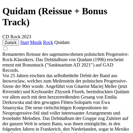
Quidam (Reissue + Bonus
Track)
CD
Rock
2023
Start
Musik
Rock
Quidam
Zurück
Remastertes Reissue des sagenumwobenen polnischen Progressive-
Rock-Klassikers. Das Debütalbum von Quidam (1996) erscheint
erneut mit Bonustrack ("Sanktuarium AD 2021") auf GAD
Records.
Vor 25 Jahren erschien das selbstbetitelte Debüt der Band aus
Inowroclaw, welches zum Meilenstein der polnischen Progressive-
Szene der 90er wurde. Angeführt von Gitarrist Maciej Meller (jetzt
Riverside) und Keyboarder Zbyszek Florek, beeindruckten Quidam
vor allem auch mit dem herzzerreißenden Gesang von Emilia
Derkowska und den gewagten Flöten-Soloparts von Ewa
Smarzyska. Die neun vielschichtigen Kompositionen im
Neoprogressive-Stil sind voller interessanter Arrangements und
fesselnder Melodien. Das Debütalbum der Gruppe zog Zuhörer auf
der ganzen Welt in seinen Bann, was ihnen ermöglichte, in den
folgenden Jahren in Frankreich, den Niederlanden, sogar in Mexiko