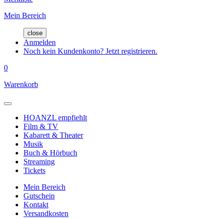
Mein Bereich
close
Anmelden
Noch kein Kundenkonto? Jetzt registrieren.
0
Warenkorb
HOANZL empfiehlt
Film & TV
Kabarett & Theater
Musik
Buch & Hörbuch
Streaming
Tickets
Mein Bereich
Gutschein
Kontakt
Versandkosten