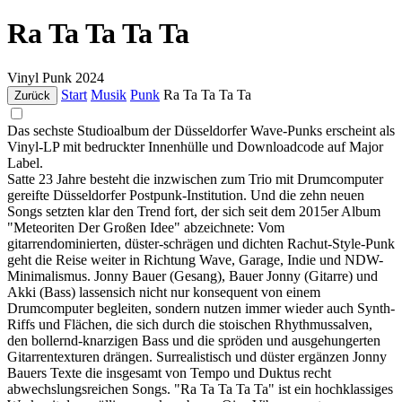
Ra Ta Ta Ta Ta
Vinyl
Punk
2024
Start
Musik
Punk
Ra Ta Ta Ta Ta
Zurück
Das sechste Studioalbum der Düsseldorfer Wave-Punks erscheint als
Vinyl-LP mit bedruckter Innenhülle und Downloadcode auf Major
Label.
Satte 23 Jahre besteht die inzwischen zum Trio mit Drumcomputer
gereifte Düsseldorfer Postpunk-Institution. Und die zehn neuen
Songs setzten klar den Trend fort, der sich seit dem 2015er Album
"Meteoriten Der Großen Idee" abzeichnete: Vom
gitarrendominierten, düster-schrägen und dichten Rachut-Style-Punk
geht die Reise weiter in Richtung Wave, Garage, Indie und NDW-
Minimalismus. Jonny Bauer (Gesang), Bauer Jonny (Gitarre) und
Akki (Bass) lassensich nicht nur konsequent von einem
Drumcomputer begleiten, sondern nutzen immer wieder auch Synth-
Riffs und Flächen, die sich durch die stoischen Rhythmussalven,
den bollernd-knarzigen Bass und die spröden und ausgehungerten
Gitarrentexturen drängen. Surrealistisch und düster ergänzen Jonny
Bauers Texte die insgesamt von Tempo und Duktus recht
abwechslungsreichen Songs. "Ra Ta Ta Ta Ta" ist ein hochklassiges