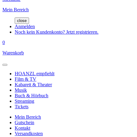
Mein Bereich
close
Anmelden
Noch kein Kundenkonto? Jetzt registrieren.
0
Warenkorb
HOANZL empfiehlt
Film & TV
Kabarett & Theater
Musik
Buch & Hörbuch
Streaming
Tickets
Mein Bereich
Gutschein
Kontakt
Versandkosten