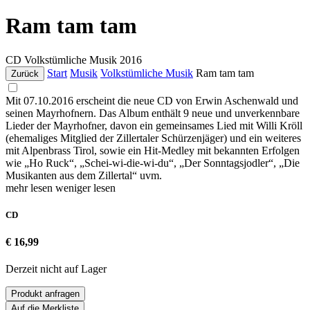
Ram tam tam
CD
Volkstümliche Musik
2016
Start
Musik
Volkstümliche Musik
Ram tam tam
Zurück
Mit 07.10.2016 erscheint die neue CD von Erwin Aschenwald und
seinen Mayrhofnern. Das Album enthält 9 neue und unverkennbare
Lieder der Mayrhofner, davon ein gemeinsames Lied mit Willi Kröll
(ehemaliges Mitglied der Zillertaler Schürzenjäger) und ein weiteres
mit Alpenbrass Tirol, sowie ein Hit-Medley mit bekannten Erfolgen
wie „Ho Ruck“, „Schei-wi-die-wi-du“, „Der Sonntagsjodler“, „Die
Musikanten aus dem Zillertal“ uvm.
mehr lesen
weniger lesen
CD
€ 16,99
Derzeit nicht auf Lager
Produkt anfragen
Auf die Merkliste