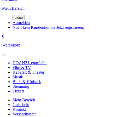
Mein Bereich
close
Anmelden
Noch kein Kundenkonto? Jetzt registrieren.
0
Warenkorb
HOANZL empfiehlt
Film & TV
Kabarett & Theater
Musik
Buch & Hörbuch
Streaming
Tickets
Mein Bereich
Gutschein
Kontakt
Versandkosten