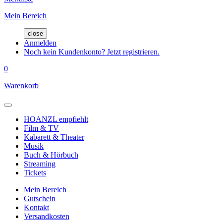
Mein Bereich
close
Anmelden
Noch kein Kundenkonto? Jetzt registrieren.
0
Warenkorb
HOANZL empfiehlt
Film & TV
Kabarett & Theater
Musik
Buch & Hörbuch
Streaming
Tickets
Mein Bereich
Gutschein
Kontakt
Versandkosten