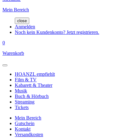
Mein Bereich
close
Anmelden
Noch kein Kundenkonto? Jetzt registrieren.
0
Warenkorb
HOANZL empfiehlt
Film & TV
Kabarett & Theater
Musik
Buch & Hörbuch
Streaming
Tickets
Mein Bereich
Gutschein
Kontakt
Versandkosten