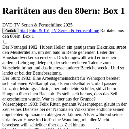
Raritäten aus den 80ern: Box 1
DVD
TV Serien & Fernsehfilme
2025
Start
Film & TV
TV Serien & Fernsehfilme
Raritäten aus
Zurück
den 80ern: Box 1
Der Notnagel 1982: Hubert Heller, ein genügsamer Elektriker, strebt
den Meistertitel an, um den bald in Rente gehenden Leiter der
Haushandwerker zu ersetzen. Doch ungewollt wird er in einen
anderen Lehrgang delegiert, der seine weiteren Talente zum
Vorschein bringt und das Interesse anderer Bereiche weckt. Und so
landet er bei der Betriebszeitung.
Der Sturz 1982: Eine Arbeitsgemeinschaft für Wehrsport bereitet
sich auf einen Wettkampf vor, als ein rätselhafter Unfall passiert:
Lutz, der leistungsstärkste, aber unbeliebte Schüler, stürzt beim
Hangeln über einen Bach ab. Es stellt sich heraus, dass das Seil
angeschnitten wurde. War es einer aus der Gruppe?
Wiesenpieper 1983: Felix Ritter, genannt Wiesenpieper, glaubt in der
Zeit seines Dienstes bei der Nationalen Volksarmee endliche seinen
ungeliebten Spitznamen ablegen zu können. Als er während seines
Urlaubs zu Hause im Dorf seine Wandlung mit aller Macht
beweisen will, schießt er über das Ziel hinaus.