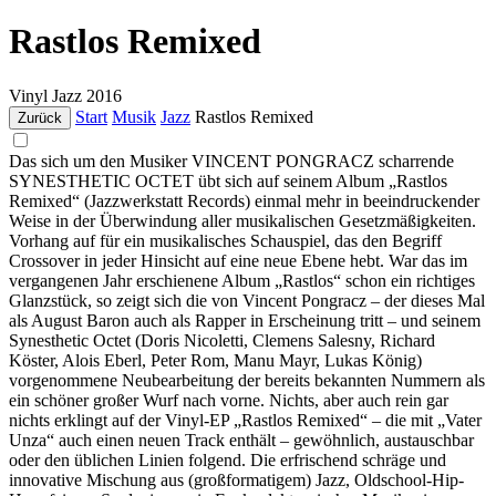
Rastlos Remixed
Vinyl
Jazz
2016
Start
Musik
Jazz
Rastlos Remixed
Zurück
Das sich um den Musiker VINCENT PONGRACZ scharrende
SYNESTHETIC OCTET übt sich auf seinem Album „Rastlos
Remixed“ (Jazzwerkstatt Records) einmal mehr in beeindruckender
Weise in der Überwindung aller musikalischen Gesetzmäßigkeiten.
Vorhang auf für ein musikalisches Schauspiel, das den Begriff
Crossover in jeder Hinsicht auf eine neue Ebene hebt. War das im
vergangenen Jahr erschienene Album „Rastlos“ schon ein richtiges
Glanzstück, so zeigt sich die von Vincent Pongracz – der dieses Mal
als August Baron auch als Rapper in Erscheinung tritt – und seinem
Synesthetic Octet (Doris Nicoletti, Clemens Salesny, Richard
Köster, Alois Eberl, Peter Rom, Manu Mayr, Lukas König)
vorgenommene Neubearbeitung der bereits bekannten Nummern als
ein schöner großer Wurf nach vorne. Nichts, aber auch rein gar
nichts erklingt auf der Vinyl-EP „Rastlos Remixed“ – die mit „Vater
Unza“ auch einen neuen Track enthält – gewöhnlich, austauschbar
oder den üblichen Linien folgend. Die erfrischend schräge und
innovative Mischung aus (großformatigem) Jazz, Oldschool-Hip-