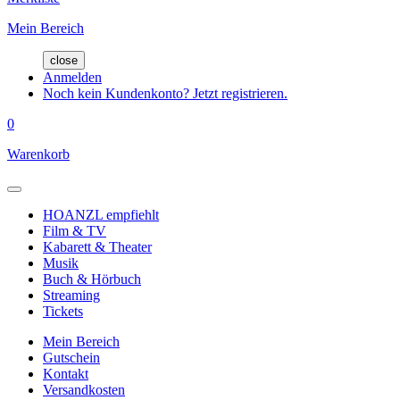
Mein Bereich
close
Anmelden
Noch kein Kundenkonto? Jetzt registrieren.
0
Warenkorb
HOANZL empfiehlt
Film & TV
Kabarett & Theater
Musik
Buch & Hörbuch
Streaming
Tickets
Mein Bereich
Gutschein
Kontakt
Versandkosten