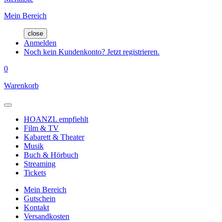
Mein Bereich
close
Anmelden
Noch kein Kundenkonto? Jetzt registrieren.
0
Warenkorb
HOANZL empfiehlt
Film & TV
Kabarett & Theater
Musik
Buch & Hörbuch
Streaming
Tickets
Mein Bereich
Gutschein
Kontakt
Versandkosten