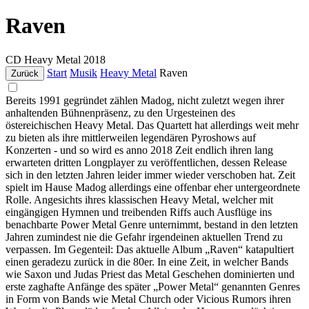
Raven
CD
Heavy Metal
2018
Start
Musik
Heavy Metal
Raven
Zurück
Bereits 1991 gegründet zählen Madog, nicht zuletzt wegen ihrer
anhaltenden Bühnenpräsenz, zu den Urgesteinen des
östereichischen Heavy Metal. Das Quartett hat allerdings weit mehr
zu bieten als ihre mittlerweilen legendären Pyroshows auf
Konzerten - und so wird es anno 2018 Zeit endlich ihren lang
erwarteten dritten Longplayer zu veröffentlichen, dessen Release
sich in den letzten Jahren leider immer wieder verschoben hat. Zeit
spielt im Hause Madog allerdings eine offenbar eher untergeordnete
Rolle. Angesichts ihres klassischen Heavy Metal, welcher mit
eingängigen Hymnen und treibenden Riffs auch Ausflüge ins
benachbarte Power Metal Genre unternimmt, bestand in den letzten
Jahren zumindest nie die Gefahr irgendeinen aktuellen Trend zu
verpassen. Im Gegenteil: Das aktuelle Album „Raven“ katapultiert
einen geradezu zurück in die 80er. In eine Zeit, in welcher Bands
wie Saxon und Judas Priest das Metal Geschehen dominierten und
erste zaghafte Anfänge des später „Power Metal“ genannten Genres
in Form von Bands wie Metal Church oder Vicious Rumors ihren