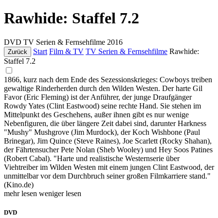
Rawhide: Staffel 7.2
DVD
TV Serien & Fernsehfilme
2016
Start
Film & TV
TV Serien & Fernsehfilme
Rawhide:
Zurück
Staffel 7.2
1866, kurz nach dem Ende des Sezessionskrieges: Cowboys treiben
gewaltige Rinderherden durch den Wilden Westen. Der harte Gil
Favor (Eric Fleming) ist der Anführer, der junge Draufgänger
Rowdy Yates (Clint Eastwood) seine rechte Hand. Sie stehen im
Mittelpunkt des Geschehens, außer ihnen gibt es nur wenige
Nebenfiguren, die über längere Zeit dabei sind, darunter Harkness
"Mushy" Mushgrove (Jim Murdock), der Koch Wishbone (Paul
Brinegar), Jim Quince (Steve Raines), Joe Scarlett (Rocky Shahan),
der Fährtensucher Pete Nolan (Sheb Wooley) und Hey Soos Patines
(Robert Cabal). "Harte und realistische Westernserie über
Viehtreiber im Wilden Westen mit einem jungen Clint Eastwood, der
unmittelbar vor dem Durchbruch seiner großen Filmkarriere stand."
(Kino.de)
mehr lesen
weniger lesen
DVD