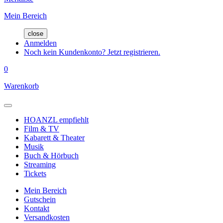
Mein Bereich
close
Anmelden
Noch kein Kundenkonto? Jetzt registrieren.
0
Warenkorb
HOANZL empfiehlt
Film & TV
Kabarett & Theater
Musik
Buch & Hörbuch
Streaming
Tickets
Mein Bereich
Gutschein
Kontakt
Versandkosten