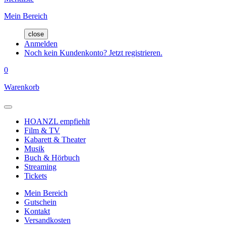
Mein Bereich
close
Anmelden
Noch kein Kundenkonto? Jetzt registrieren.
0
Warenkorb
HOANZL empfiehlt
Film & TV
Kabarett & Theater
Musik
Buch & Hörbuch
Streaming
Tickets
Mein Bereich
Gutschein
Kontakt
Versandkosten