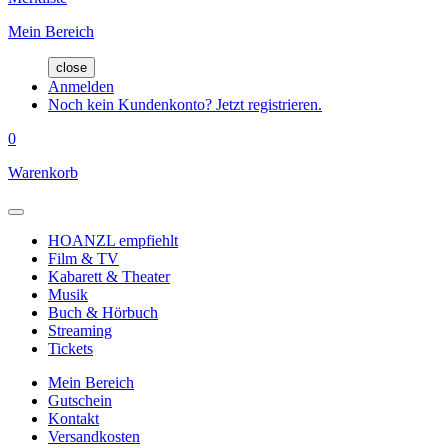
Mein Bereich
close
Anmelden
Noch kein Kundenkonto? Jetzt registrieren.
0
Warenkorb
HOANZL empfiehlt
Film & TV
Kabarett & Theater
Musik
Buch & Hörbuch
Streaming
Tickets
Mein Bereich
Gutschein
Kontakt
Versandkosten