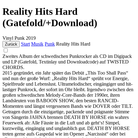
Reality Hits Hard
(Gatefold/+Download)
Vinyl
Punk
2019
Start
Musik
Punk
Reality Hits Hard
Zurück
Zweites Album der schwedischen Punkrocker als CD im Digipack
und LP (Gatefold, Textinlay und Downloadcode) auf TWISTED
CHORDS.
2015 gegründet, ein Jahr später das Debüt „This Too Shall Pass“
und nun der große Wurf: „Reality Hits Hard“ sprüht vor Energie,
Spielfreude und Lebenslust. Ultramelodischer, eingängiger und hit-
lastiger Punkrock, der sofort im Ohr bleibt. Irgendwo zwischen den
großen schwedischen Melody-Core-Bands der 1990er, ihren
Landsleuten von BABOON SHOW, den besten RANCID-
Momenten und längst vergessenen Bands wie DOVER oder TILT.
Getragen durch die einzigartige, packende und prägnante Stimme
von Sängerin JAHNA brennen DEATH BY HORSE ein wahres
Feuerwerk ab: Alle Fäuste in die Luft und ab geht‘s! Simpel,
kurzweilig, eingängig und unglaublich gut. DEATH BY HORSE
treten gerne aufs Gaspedal wie im Opener „Narcissist“ oder bei