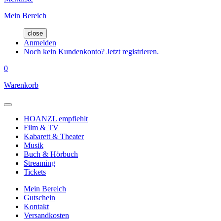
Mein Bereich
close
Anmelden
Noch kein Kundenkonto? Jetzt registrieren.
0
Warenkorb
HOANZL empfiehlt
Film & TV
Kabarett & Theater
Musik
Buch & Hörbuch
Streaming
Tickets
Mein Bereich
Gutschein
Kontakt
Versandkosten