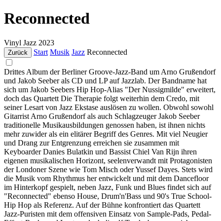
Reconnected
Vinyl
Jazz
2023
Start
Musik
Jazz
Reconnected
Zurück
Drittes Album der Berliner Groove-Jazz-Band um Arno Grußendorf
und Jakob Seeber als CD und LP auf Jazzlab. Der Bandname hat
sich um Jakob Seebers Hip Hop-Alias "Der Nussigmilde" erweitert,
doch das Quartett Die Therapie folgt weiterhin dem Credo, mit
seiner Lesart von Jazz Ekstase auslösen zu wollen. Obwohl sowohl
Gitarrist Arno Grußendorf als auch Schlagzeuger Jakob Seeber
traditionelle Musikausbildungen genossen haben, ist ihnen nichts
mehr zuwider als ein elitärer Begriff des Genres. Mit viel Neugier
und Drang zur Entgrenzung erreichen sie zusammen mit
Keyboarder Danies Bulatkin und Bassist Chiel Van Rijn ihren
eigenen musikalischen Horizont, seelenverwandt mit Protagonisten
der Londoner Szene wie Tom Misch oder Yussef Dayes. Stets wird
die Musik vom Rhythmus her entwickelt und mit dem Dancefloor
im Hinterkopf gespielt, neben Jazz, Funk und Blues findet sich auf
"Reconnected" ebenso House, Drum'n'Bass und 90's True School-
Hip Hop als Referenz. Auf der Bühne konfrontiert das Quartett
Jazz-Puristen mit dem offensiven Einsatz von Sample-Pads, Pedal-