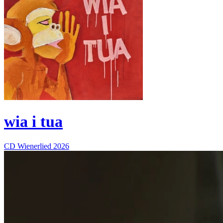
wia i tua
CD
Wienerlied
2026