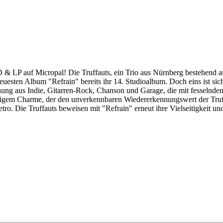
 & LP auf Micropal! Die Truffauts, ein Trio aus Nürnberg bestehend 
uesten Album "Refrain" bereits ihr 14. Studioalbum. Doch eins ist sic
ischung aus Indie, Gitarren-Rock, Chanson und Garage, die mit fesseln
zigem Charme, der den unverkennbaren Wiedererkennungswert der Truffa
tro. Die Truffauts beweisen mit "Refrain" erneut ihre Vielseitigkeit un