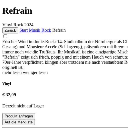
Refrain
Vinyl
Rock
2024
Start
Musik
Rock
Refrain
Zurück
Frischer Wind im Indie-Rock: 14. Studioalbum der Nürnberger als CD
Gesang) und Monsieur Accèle (Schlagzeug), präsentieren mit ihrem ne
immer noch wie die Truffauts. Ihr Musikstil ist eine einzigartige M
"Refrain" zeigt sich frisch, poppig und mit einem Hauch von schmut
70er-Jahre verpflichtet, klingen aber trotzdem nie nach verstaubtem Re
originell ist.
mehr lesen
weniger lesen
Vinyl
€ 32,99
Derzeit nicht auf Lager
Produkt anfragen
Auf die Merkliste