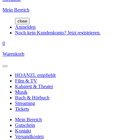
Mein Bereich
close
Anmelden
Noch kein Kundenkonto? Jetzt registrieren.
0
Warenkorb
HOANZL empfiehlt
Film & TV
Kabarett & Theater
Musik
Buch & Hörbuch
Streaming
Tickets
Mein Bereich
Gutschein
Kontakt
Versandkosten