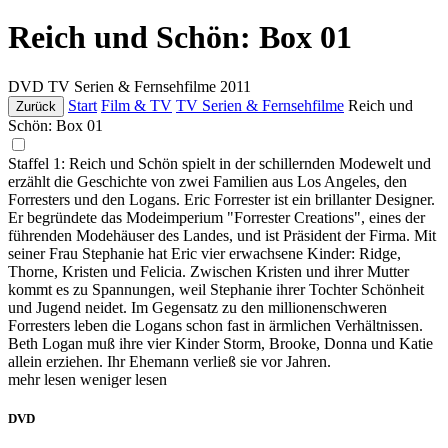
Reich und Schön: Box 01
DVD
TV Serien & Fernsehfilme
2011
Start
Film & TV
TV Serien & Fernsehfilme
Reich und
Zurück
Schön: Box 01
Staffel 1: Reich und Schön spielt in der schillernden Modewelt und
erzählt die Geschichte von zwei Familien aus Los Angeles, den
Forresters und den Logans. Eric Forrester ist ein brillanter Designer.
Er begründete das Modeimperium "Forrester Creations", eines der
führenden Modehäuser des Landes, und ist Präsident der Firma. Mit
seiner Frau Stephanie hat Eric vier erwachsene Kinder: Ridge,
Thorne, Kristen und Felicia. Zwischen Kristen und ihrer Mutter
kommt es zu Spannungen, weil Stephanie ihrer Tochter Schönheit
und Jugend neidet. Im Gegensatz zu den millionenschweren
Forresters leben die Logans schon fast in ärmlichen Verhältnissen.
Beth Logan muß ihre vier Kinder Storm, Brooke, Donna und Katie
allein erziehen. Ihr Ehemann verließ sie vor Jahren.
mehr lesen
weniger lesen
DVD