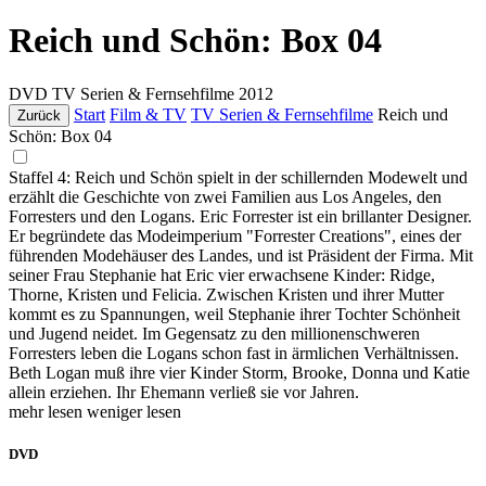
Reich und Schön: Box 04
DVD
TV Serien & Fernsehfilme
2012
Start
Film & TV
TV Serien & Fernsehfilme
Reich und
Zurück
Schön: Box 04
Staffel 4: Reich und Schön spielt in der schillernden Modewelt und
erzählt die Geschichte von zwei Familien aus Los Angeles, den
Forresters und den Logans. Eric Forrester ist ein brillanter Designer.
Er begründete das Modeimperium "Forrester Creations", eines der
führenden Modehäuser des Landes, und ist Präsident der Firma. Mit
seiner Frau Stephanie hat Eric vier erwachsene Kinder: Ridge,
Thorne, Kristen und Felicia. Zwischen Kristen und ihrer Mutter
kommt es zu Spannungen, weil Stephanie ihrer Tochter Schönheit
und Jugend neidet. Im Gegensatz zu den millionenschweren
Forresters leben die Logans schon fast in ärmlichen Verhältnissen.
Beth Logan muß ihre vier Kinder Storm, Brooke, Donna und Katie
allein erziehen. Ihr Ehemann verließ sie vor Jahren.
mehr lesen
weniger lesen
DVD