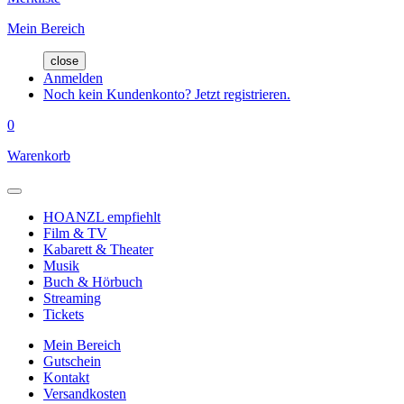
Mein Bereich
close
Anmelden
Noch kein Kundenkonto? Jetzt registrieren.
0
Warenkorb
HOANZL empfiehlt
Film & TV
Kabarett & Theater
Musik
Buch & Hörbuch
Streaming
Tickets
Mein Bereich
Gutschein
Kontakt
Versandkosten