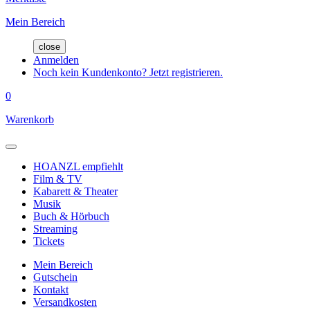
Mein Bereich
close
Anmelden
Noch kein Kundenkonto? Jetzt registrieren.
0
Warenkorb
HOANZL empfiehlt
Film & TV
Kabarett & Theater
Musik
Buch & Hörbuch
Streaming
Tickets
Mein Bereich
Gutschein
Kontakt
Versandkosten