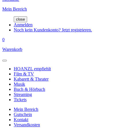
Mein Bereich
close
Anmelden
Noch kein Kundenkonto? Jetzt registrieren.
0
Warenkorb
HOANZL empfiehlt
Film & TV
Kabarett & Theater
Musik
Buch & Hörbuch
Streaming
Tickets
Mein Bereich
Gutschein
Kontakt
Versandkosten