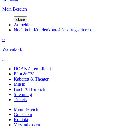
Mein Bereich
close
Anmelden
Noch kein Kundenkonto? Jetzt registrieren.
0
Warenkorb
HOANZL empfiehlt
Film & TV
Kabarett & Theater
Musik
Buch & Hörbuch
Streaming
Tickets
Mein Bereich
Gutschein
Kontakt
Versandkosten