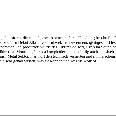
ngenheitsform, die eine abgeschlossene, einfache Handlung beschreibt. 
i 2024 ihr Debut Album vor, mit welchem sie ein einzigartiges und fe
fgenommen und produziert wurde das Album von Jörg Uken im Soundlod
lüter (u.a. Mourning Caress) komplettiert um zukünftig auch als Live
Thrash Metal Sektor, man hört den technisch versierten und mit harschem
d die sehr genau wissen, was sie können und was sie wollen!