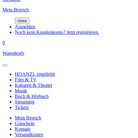
Mein Bereich
close
Anmelden
Noch kein Kundenkonto? Jetzt registrieren.
0
Warenkorb
HOANZL empfiehlt
Film & TV
Kabarett & Theater
Musik
Buch & Hörbuch
Streaming
Tickets
Mein Bereich
Gutschein
Kontakt
Versandkosten