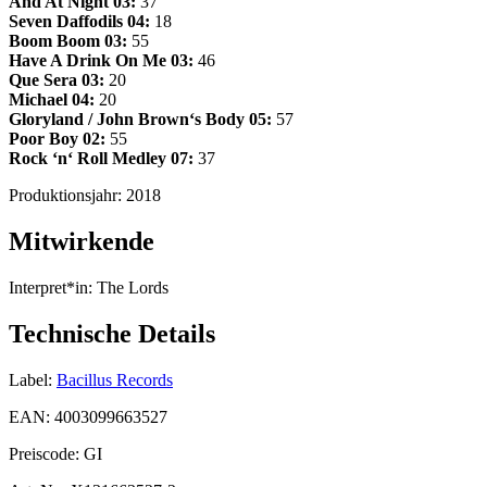
And At Night
03:
37
Seven Daffodils
04:
18
Boom Boom
03:
55
Have A Drink On Me
03:
46
Que Sera
03:
20
Michael
04:
20
Gloryland / John Brown‘s Body
05:
57
Poor Boy
02:
55
Rock ‘n‘ Roll Medley
07:
37
Produktionsjahr:
2018
Mitwirkende
Interpret*in:
The Lords
Technische Details
Label:
Bacillus Records
EAN:
4003099663527
Preiscode:
GI