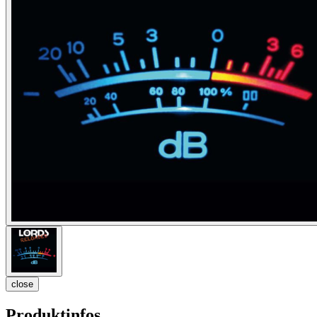
close
Produktinfos