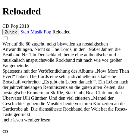
Reloaded
CD
Pop
2018
Start
Musik
Pop
Reloaded
Zurück
Wer auf die 60 zugeht, neigt bisweilen zu nostalgischen
Anwandlungen. Nicht so The Lords, in den 1960er Jahren die
Beatband Nr. 1 in Deutschland, heute eine authentische und
musikalisch anspruchsvolle Rockband mit nach wie vor großer
Fangemeinde.
Spätestens mit der Veröffentlichung des Albums „Now More Than
Ever!“ haben The Lords eine sehr individuelle musikalische
Botschaft verbreitet: „Es gibt ein Leben danach!“. Ein Leben nach
der jahrzehntelangen Reminiszenz an die guten alten Zeiten, das
nostalgische Erinnern an Skiffle, Star Club, Beat Club und den
Übervater Ulli Günther. Und den viel zitierten „Mantel der
Geschichte“ geben die Musiker heute vor ihren Konzerten an der
Garderobe ab. Die dienstälteste Rockband der Welt hat die Reset-
Taste gedrückt!
mehr lesen
weniger lesen
CD