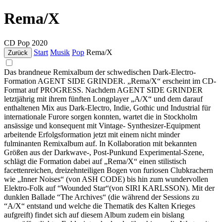
Rema/X
CD
Pop
2020
Start
Musik
Pop
Rema/X
Zurück
Das brandneue Remixalbum der schwedischen Dark-Electro-
Formation AGENT SIDE GRINDER. „Rema/X“ erscheint im CD-
Format auf PROGRESS. Nachdem AGENT SIDE GRINDER
letztjährig mit ihrem fünften Longplayer „A/X“ und dem darauf
enthaltenen Mix aus Dark-Electro, Indie, Gothic und Industrial für
internationale Furore sorgen konnten, wartet die in Stockholm
ansässige und konsequent mit Vintage- Synthesizer-Equipment
arbeitende Erfolgsformation jetzt mit einem nicht minder
fulminanten Remixalbum auf. In Kollaboration mit bekannten
Größen aus der Darkwave-, Post-Punkund Experimental-Szene,
schlägt die Formation dabei auf „Rema/X“ einen stilistisch
facettenreichen, dreizehnteiligen Bogen von furiosen Clubkrachern
wie „Inner Noises“ (von ASH CODE) bis hin zum wundervollen
Elektro-Folk auf “Wounded Star“(von SIRI KARLSSON). Mit der
dunklen Ballade “The Archives“ (die während der Sessions zu
“A/X“ entstand und welche die Thematik des Kalten Krieges
aufgreift) findet sich auf diesem Album zudem ein bislang