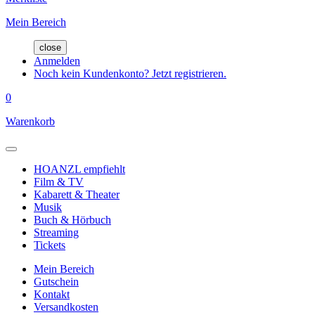
Mein Bereich
close
Anmelden
Noch kein Kundenkonto? Jetzt registrieren.
0
Warenkorb
HOANZL empfiehlt
Film & TV
Kabarett & Theater
Musik
Buch & Hörbuch
Streaming
Tickets
Mein Bereich
Gutschein
Kontakt
Versandkosten