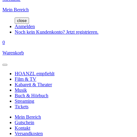
Mein Bereich
close
Anmelden
Noch kein Kundenkonto? Jetzt registrieren.
0
Warenkorb
HOANZL empfiehlt
Film & TV
Kabarett & Theater
Musik
Buch & Hörbuch
Streaming
Tickets
Mein Bereich
Gutschein
Kontakt
Versandkosten