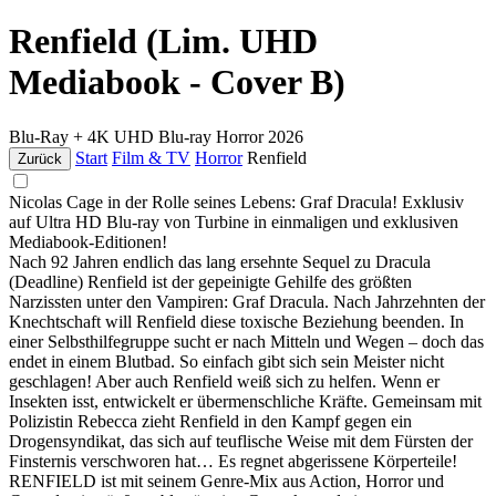
Renfield (Lim. UHD
Mediabook - Cover B)
Blu-Ray + 4K UHD Blu-ray
Horror
2026
Start
Film & TV
Horror
Renfield
Zurück
Nicolas Cage in der Rolle seines Lebens: Graf Dracula! Exklusiv
auf Ultra HD Blu-ray von Turbine in einmaligen und exklusiven
Mediabook-Editionen!
Nach 92 Jahren endlich das lang ersehnte Sequel zu Dracula
(Deadline) Renfield ist der gepeinigte Gehilfe des größten
Narzissten unter den Vampiren: Graf Dracula. Nach Jahrzehnten der
Knechtschaft will Renfield diese toxische Beziehung beenden. In
einer Selbsthilfegruppe sucht er nach Mitteln und Wegen – doch das
endet in einem Blutbad. So einfach gibt sich sein Meister nicht
geschlagen! Aber auch Renfield weiß sich zu helfen. Wenn er
Insekten isst, entwickelt er übermenschliche Kräfte. Gemeinsam mit
Polizistin Rebecca zieht Renfield in den Kampf gegen ein
Drogensyndikat, das sich auf teuflische Weise mit dem Fürsten der
Finsternis verschworen hat… Es regnet abgerissene Körperteile!
RENFIELD ist mit seinem Genre-Mix aus Action, Horror und