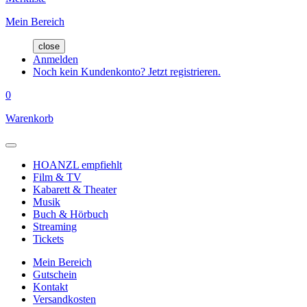
Mein Bereich
close
Anmelden
Noch kein Kundenkonto? Jetzt registrieren.
0
Warenkorb
HOANZL empfiehlt
Film & TV
Kabarett & Theater
Musik
Buch & Hörbuch
Streaming
Tickets
Mein Bereich
Gutschein
Kontakt
Versandkosten