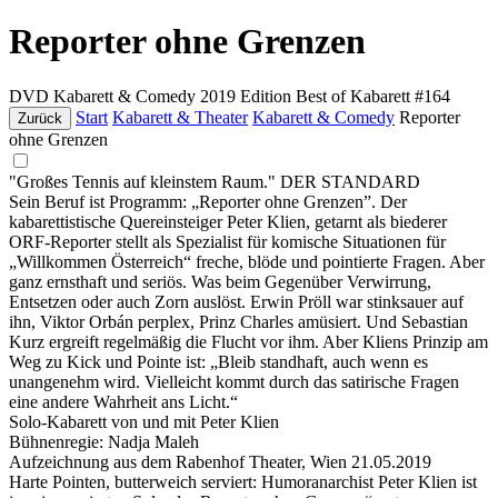
Reporter ohne Grenzen
DVD
Kabarett & Comedy
2019
Edition Best of Kabarett #164
Start
Kabarett & Theater
Kabarett & Comedy
Reporter
Zurück
ohne Grenzen
"Großes Tennis auf kleinstem Raum." DER STANDARD
Sein Beruf ist Programm: „Reporter ohne Grenzen”. Der
kabarettistische Quereinsteiger Peter Klien, getarnt als biederer
ORF-Reporter stellt als Spezialist für komische Situationen für
„Willkommen Österreich“ freche, blöde und pointierte Fragen. Aber
ganz ernsthaft und seriös. Was beim Gegenüber Verwirrung,
Entsetzen oder auch Zorn auslöst. Erwin Pröll war stinksauer auf
ihn, Viktor Orbán perplex, Prinz Charles amüsiert. Und Sebastian
Kurz ergreift regelmäßig die Flucht vor ihm. Aber Kliens Prinzip am
Weg zu Kick und Pointe ist: „Bleib standhaft, auch wenn es
unangenehm wird. Vielleicht kommt durch das satirische Fragen
eine andere Wahrheit ans Licht.“
Solo-Kabarett von und mit Peter Klien
Bühnenregie: Nadja Maleh
Aufzeichnung aus dem Rabenhof Theater, Wien 21.05.2019
Harte Pointen, butterweich serviert: Humoranarchist Peter Klien ist