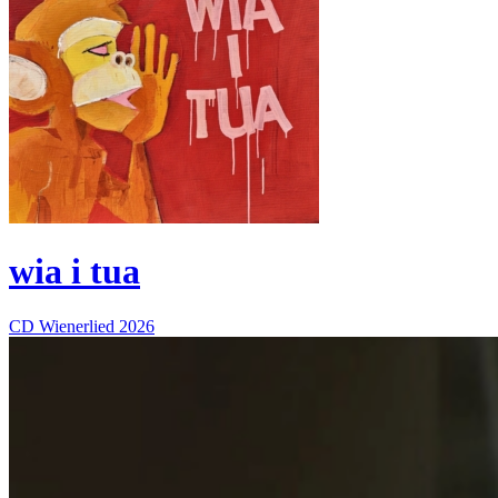
wia i tua
CD
Wienerlied
2026