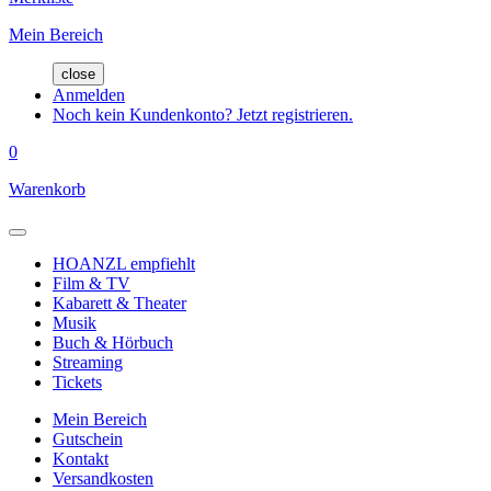
Mein Bereich
close
Anmelden
Noch kein Kundenkonto? Jetzt registrieren.
0
Warenkorb
HOANZL empfiehlt
Film & TV
Kabarett & Theater
Musik
Buch & Hörbuch
Streaming
Tickets
Mein Bereich
Gutschein
Kontakt
Versandkosten