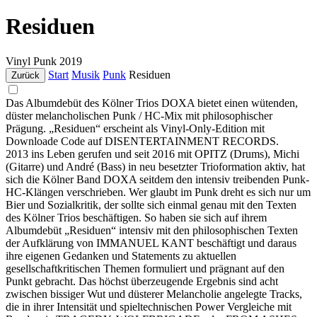
Residuen
Vinyl
Punk
2019
Start
Musik
Punk
Residuen
Zurück
Das Albumdebüt des Kölner Trios DOXA bietet einen wütenden,
düster melancholischen Punk / HC-Mix mit philosophischer
Prägung. „Residuen“ erscheint als Vinyl-Only-Edition mit
Downloade Code auf DISENTERTAINMENT RECORDS.
2013 ins Leben gerufen und seit 2016 mit OPITZ (Drums), Michi
(Gitarre) und André (Bass) in neu besetzter Trioformation aktiv, hat
sich die Kölner Band DOXA seitdem den intensiv treibenden Punk-
HC-Klängen verschrieben. Wer glaubt im Punk dreht es sich nur um
Bier und Sozialkritik, der sollte sich einmal genau mit den Texten
des Kölner Trios beschäftigen. So haben sie sich auf ihrem
Albumdebüt „Residuen“ intensiv mit den philosophischen Texten
der Aufklärung von IMMANUEL KANT beschäftigt und daraus
ihre eigenen Gedanken und Statements zu aktuellen
gesellschaftkritischen Themen formuliert und prägnant auf den
Punkt gebracht. Das höchst überzeugende Ergebnis sind acht
zwischen bissiger Wut und düsterer Melancholie angelegte Tracks,
die in ihrer Intensität und spieltechnischen Power Vergleiche mit