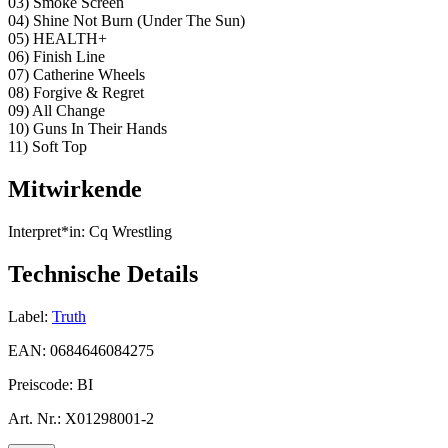
03) Smoke Screen
04) Shine Not Burn (Under The Sun)
05) HEALTH+
06) Finish Line
07) Catherine Wheels
08) Forgive & Regret
09) All Change
10) Guns In Their Hands
11) Soft Top
Mitwirkende
Interpret*in:
Cq Wrestling
Technische Details
Label:
Truth
EAN:
0684646084275
Preiscode:
BI
Art. Nr.:
X01298001-2