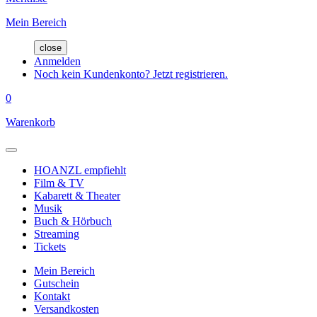
Mein Bereich
close
Anmelden
Noch kein Kundenkonto? Jetzt registrieren.
0
Warenkorb
HOANZL empfiehlt
Film & TV
Kabarett & Theater
Musik
Buch & Hörbuch
Streaming
Tickets
Mein Bereich
Gutschein
Kontakt
Versandkosten