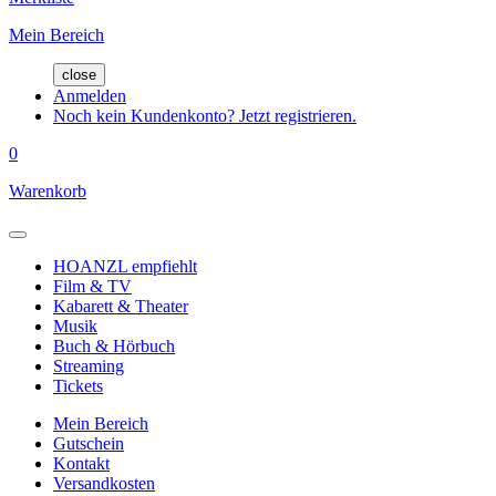
Mein Bereich
close
Anmelden
Noch kein Kundenkonto? Jetzt registrieren.
0
Warenkorb
HOANZL empfiehlt
Film & TV
Kabarett & Theater
Musik
Buch & Hörbuch
Streaming
Tickets
Mein Bereich
Gutschein
Kontakt
Versandkosten