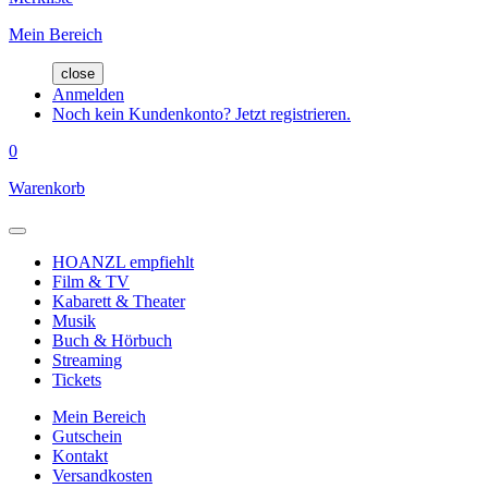
Mein Bereich
close
Anmelden
Noch kein Kundenkonto? Jetzt registrieren.
0
Warenkorb
HOANZL empfiehlt
Film & TV
Kabarett & Theater
Musik
Buch & Hörbuch
Streaming
Tickets
Mein Bereich
Gutschein
Kontakt
Versandkosten