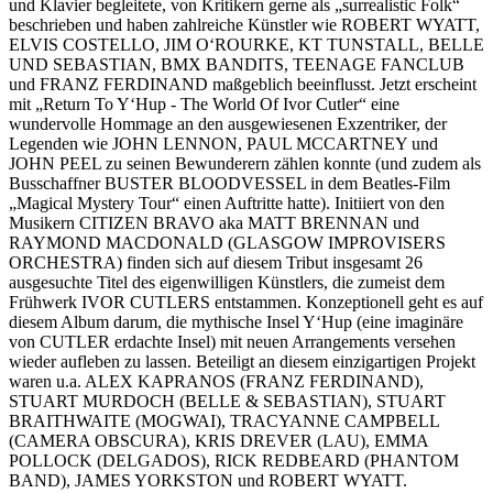
und Klavier begleitete, von Kritikern gerne als „surrealistic Folk“
beschrieben und haben zahlreiche Künstler wie ROBERT WYATT,
ELVIS COSTELLO, JIM O‘ROURKE, KT TUNSTALL, BELLE
UND SEBASTIAN, BMX BANDITS, TEENAGE FANCLUB
und FRANZ FERDINAND maßgeblich beeinflusst. Jetzt erscheint
mit „Return To Y‘Hup - The World Of Ivor Cutler“ eine
wundervolle Hommage an den ausgewiesenen Exzentriker, der
Legenden wie JOHN LENNON, PAUL MCCARTNEY und
JOHN PEEL zu seinen Bewunderern zählen konnte (und zudem als
Busschaffner BUSTER BLOODVESSEL in dem Beatles-Film
„Magical Mystery Tour“ einen Auftritte hatte). Initiiert von den
Musikern CITIZEN BRAVO aka MATT BRENNAN und
RAYMOND MACDONALD (GLASGOW IMPROVISERS
ORCHESTRA) finden sich auf diesem Tribut insgesamt 26
ausgesuchte Titel des eigenwilligen Künstlers, die zumeist dem
Frühwerk IVOR CUTLERS entstammen. Konzeptionell geht es auf
diesem Album darum, die mythische Insel Y‘Hup (eine imaginäre
von CUTLER erdachte Insel) mit neuen Arrangements versehen
wieder aufleben zu lassen. Beteiligt an diesem einzigartigen Projekt
waren u.a. ALEX KAPRANOS (FRANZ FERDINAND),
STUART MURDOCH (BELLE & SEBASTIAN), STUART
BRAITHWAITE (MOGWAI), TRACYANNE CAMPBELL
(CAMERA OBSCURA), KRIS DREVER (LAU), EMMA
POLLOCK (DELGADOS), RICK REDBEARD (PHANTOM
BAND), JAMES YORKSTON und ROBERT WYATT.