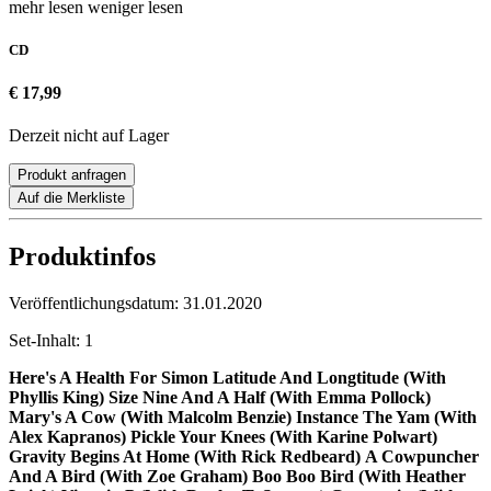
mehr lesen
weniger lesen
CD
€ 17,99
Derzeit nicht auf Lager
Produkt anfragen
Auf die Merkliste
Produktinfos
Veröffentlichungsdatum:
31.01.2020
Set-Inhalt:
1
Here's A Health For Simon
Latitude And Longtitude (With
Phyllis King)
Size Nine And A Half (With Emma Pollock)
Mary's A Cow (With Malcolm Benzie)
Instance The Yam (With
Alex Kapranos)
Pickle Your Knees (With Karine Polwart)
Gravity Begins At Home (With Rick Redbeard)
A Cowpuncher
And A Bird (With Zoe Graham)
Boo Boo Bird (With Heather