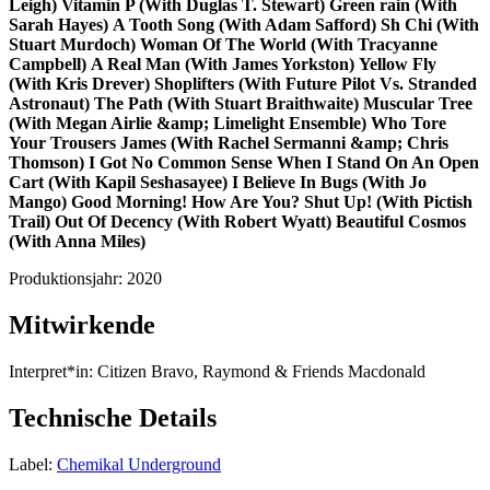
Leigh)
Vitamin P (With Duglas T. Stewart)
Green rain (With
Sarah Hayes)
A Tooth Song (With Adam Safford)
Sh Chi (With
Stuart Murdoch)
Woman Of The World (With Tracyanne
Campbell)
A Real Man (With James Yorkston)
Yellow Fly
(With Kris Drever)
Shoplifters (With Future Pilot Vs. Stranded
Astronaut)
The Path (With Stuart Braithwaite)
Muscular Tree
(With Megan Airlie &amp; Limelight Ensemble)
Who Tore
Your Trousers James (With Rachel Sermanni &amp; Chris
Thomson)
I Got No Common Sense
When I Stand On An Open
Cart (With Kapil Seshasayee)
I Believe In Bugs (With Jo
Mango)
Good Morning! How Are You? Shut Up! (With Pictish
Trail)
Out Of Decency (With Robert Wyatt)
Beautiful Cosmos
(With Anna Miles)
Produktionsjahr:
2020
Mitwirkende
Interpret*in:
Citizen Bravo, Raymond & Friends Macdonald
Technische Details
Label:
Chemikal Underground