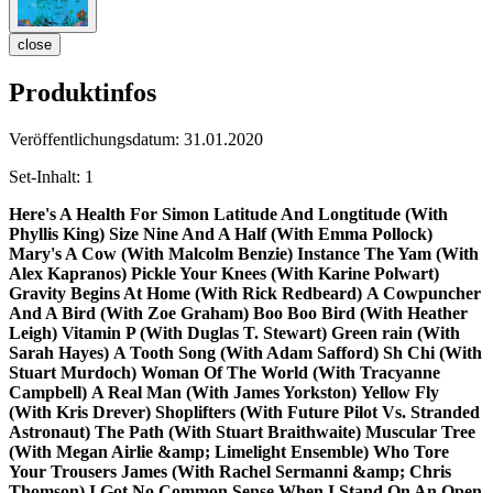
close
Produktinfos
Veröffentlichungsdatum:
31.01.2020
Set-Inhalt:
1
Here's A Health For Simon
Latitude And Longtitude (With
Phyllis King)
Size Nine And A Half (With Emma Pollock)
Mary's A Cow (With Malcolm Benzie)
Instance The Yam (With
Alex Kapranos)
Pickle Your Knees (With Karine Polwart)
Gravity Begins At Home (With Rick Redbeard)
A Cowpuncher
And A Bird (With Zoe Graham)
Boo Boo Bird (With Heather
Leigh)
Vitamin P (With Duglas T. Stewart)
Green rain (With
Sarah Hayes)
A Tooth Song (With Adam Safford)
Sh Chi (With
Stuart Murdoch)
Woman Of The World (With Tracyanne
Campbell)
A Real Man (With James Yorkston)
Yellow Fly
(With Kris Drever)
Shoplifters (With Future Pilot Vs. Stranded
Astronaut)
The Path (With Stuart Braithwaite)
Muscular Tree
(With Megan Airlie &amp; Limelight Ensemble)
Who Tore
Your Trousers James (With Rachel Sermanni &amp; Chris
Thomson)
I Got No Common Sense
When I Stand On An Open