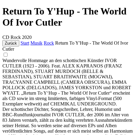
Return To Y'Hup - The World
Of Ivor Cutler
CD
Rock
2020
Start
Musik
Rock
Return To Y'Hup - The World Of Ivor
Zurück
Cutler
Wundervolle Hommage an den schottischen Künstler IVOR
CUTLER (1923 - 2006). Feat. ALEX KAPRANOS (FRANZ
FERDINAND), STUART MURDOCH (BELLE &
SEBASTIAN), STUART BRAITHWAITE (MOGWAI),
TRACYANNE CAMPBELL (CAMERA OBSCURA), EMMA
POLLOCK (DELGADOS), JAMES YORKSTON und ROBERT
WYATT. „Return To Y‘Hup - The World Of Ivor Cutler“ erscheint
als CD sowie im streng limitierten, farbigen Vinyl-Format (500
Exemplare weltweit) auf CHEMIKAL UNDERGROUND.
Der schottischer Dichter, Songschreiber, Lehrer, Humorist und
BBC-Rundfunkjournalist IVOR CUTLER, der 2006 im Alter von
83 Jahren verstarb, zählt zu den kultig verehrten Ausnahmekünstlern
seiner Heimat. So werden seine auf diversen EPs und Alben
veröffentlichten Songs, auf denen er sich meist selbst an Harmonium