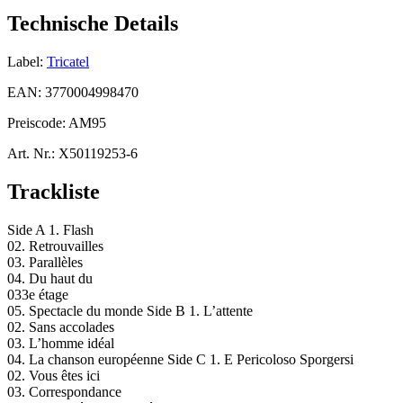
Technische Details
Label:
Tricatel
EAN:
3770004998470
Preiscode:
AM95
Art. Nr.:
X50119253-6
Trackliste
Side A 1. Flash
02. Retrouvailles
03. Parallèles
04. Du haut du
033e étage
05. Spectacle du monde Side B 1. L’attente
02. Sans accolades
03. L’homme idéal
04. La chanson européenne Side C 1. E Pericoloso Sporgersi
02. Vous êtes ici
03. Correspondance