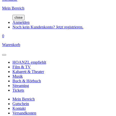
Mein Bereich
close
Anmelden
Noch kein Kundenkonto? Jetzt registrieren.
0
Warenkorb
HOANZL empfiehlt
Film & TV
Kabarett & Theater
Musik
Buch & Hörbuch
Streaming
Tickets
Mein Bereich
Gutschein
Kontakt
Versandkosten