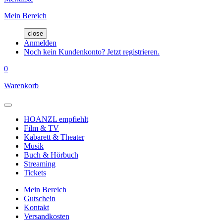
Mein Bereich
close
Anmelden
Noch kein Kundenkonto? Jetzt registrieren.
0
Warenkorb
HOANZL empfiehlt
Film & TV
Kabarett & Theater
Musik
Buch & Hörbuch
Streaming
Tickets
Mein Bereich
Gutschein
Kontakt
Versandkosten