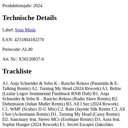
Produktionsjahr:
2024
Technische Details
Label:
Sous Music
EAN:
4251804182270
Preiscode:
AL49
Art. Nr.:
X50120837-6
Trackliste
A1. Anja Schneider & Sebo K - Rancho Relaxo (Paramida & E-
Talking Remix) A2. Turning My Head (2024 Rework) A3. Belize
(Leafar Legov Sentimental Flashback RNB Dub) B1. Anja
Schneider & Sebo K - Rancho Relaxo (Radio Slave Remix) B2.
Dubmission (Julian Muller Remix) B3. All I See (2024 Rework)
C1. WMF (Scuba's D-U Mix) C2. Rain (Jaymie Silk Remix C3. All
I See (Ackermann Remix) D1. Turning My Head (Cassy Remix)
D2. Sanctuary feat. Stereo MCs (Erobique Remix) D3. Aura feat.
Sophie Hunger (2024 Rework) E1. Secret Escapes (JakoJako