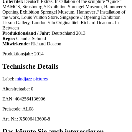
Untertitel:
Deutsch Extras: Installation of the sculpture "Quick"
MAMCS, Strasbourg // Exhibition Sprengel Museum, Hannover //
Opening Exhibition Sprengel Museum, Hannover // Installation of
the work, Louis Vuitton Store, Singapore // Opening Exhibition
Lisson Gallery, London // In Originaltitel: Richard Deacon - In
Between
Produktionsland / Jahr:
Deutschland 2013
Regie:
Claudia Schmid
Mitwirkende:
Richard Deacon
Produktionsjahr:
2014
Technische Details
Label:
mindjazz pictures
Altersfreigabe:
0
EAN:
4042564136906
Preiscode:
AL08
Art. Nr.:
X5006413690-8
Das könnte Sie auch interessieren