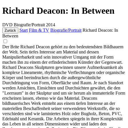
Richard Deacon: In Between
DVD
Biografie/Portrait
2014
Start
Film & TV
Biografie/Portrait
Richard Deacon: In
Zurück
Between
Der Brite Richard Deacon gehört zu den bedeutendsten Bildhauern
der Welt. Sein tiefes Interesse am Material und dessen
Manipulierbarkeit und sein innovativer Umgang mit der Form
machen ihn zu einem der erfinderischsten Künstler der Gegenwart.
Richard Deacons Skulpturen gewinnen unsere Aufmerksamkeit als
komplexe Lineamente, rhythmische Verflechtungen oder organische
Körper und beeindrucken durch die außergewöhnliche
Durchdringung von Form, Oberfläche und Raum. Je nach Standort
werden Ansichten, Einsichten und Durchsichten gewährt, die den
"Leerraum" in der Skulptur und um sie herum als immaterielle Form
erscheinen lassen, ebenso wie das Material. Deacons
bildhauerisches Werk entsteht aus einem tiefen Interesse an der
materiellen Beschaffenheit seiner verwendeten Werkstoffe, die so
verschieden sind wie laminiertes Holz oder Bugholz, Beton, PVC,
Edelstahl und Keramik. Die Arbeiten spiegeln in ihrer Komplexität
das Leben in all seinen Dimensionen wider und laden den