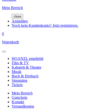
Mein Bereich
close
Anmelden
Noch kein Kundenkonto? Jetzt registrieren.
0
Warenkorb
HOANZL empfiehlt
Film & TV
Kabarett & Theater
Musik
Buch & Hörbuch
Streaming
Tickets
Mein Bereich
Gutschein
Kontakt
Versandkosten