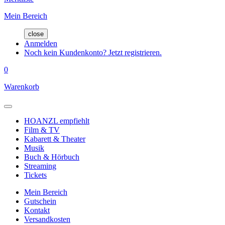
Mein Bereich
close
Anmelden
Noch kein Kundenkonto? Jetzt registrieren.
0
Warenkorb
HOANZL empfiehlt
Film & TV
Kabarett & Theater
Musik
Buch & Hörbuch
Streaming
Tickets
Mein Bereich
Gutschein
Kontakt
Versandkosten