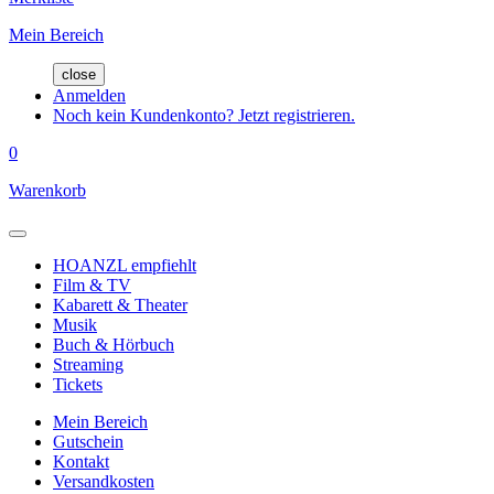
Mein Bereich
close
Anmelden
Noch kein Kundenkonto? Jetzt registrieren.
0
Warenkorb
HOANZL empfiehlt
Film & TV
Kabarett & Theater
Musik
Buch & Hörbuch
Streaming
Tickets
Mein Bereich
Gutschein
Kontakt
Versandkosten