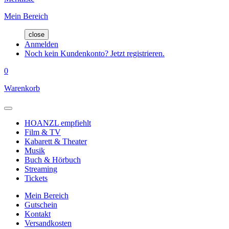
Mein Bereich
close
Anmelden
Noch kein Kundenkonto? Jetzt registrieren.
0
Warenkorb
HOANZL empfiehlt
Film & TV
Kabarett & Theater
Musik
Buch & Hörbuch
Streaming
Tickets
Mein Bereich
Gutschein
Kontakt
Versandkosten