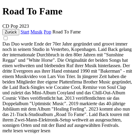
Road To Fame
CD
Pop
2023
Start
Musik
Pop
Road To Fame
Zurück
Das Duo wurde Ende der 70er Jahre gegründet und groovt immer
noch in seinem Studio in Vesterbro, Kopenhagen. Laid Back gelang
der internationale Durchbruch in den 80er Jahren mit "Sunshine
Regga" und "White Horse". Die Originalität der beiden Songs hat
einen weltweiten und bleibenden Ruf ihrer Musik hinterlassen. Der
dritte Evergreen aus ihrer Hand entstand 1990 mit "Bakerman" - mit
einem Musikvideo von Lars Von Trier. In jüngerer Zeit haben die
beiden Mitglieder ihre eigene Plattenfirma Brother Music gegründet,
die Laid Back-Singles wie Cocaine Cool, Remixe von Soul Clap
und zuletzt das Mini-Album Cosyland und das Chill-Out-Album
Cosmic Vibes veröffentlicht hat. 2013 veröffentlichten sie das
Doppelalbum "Uptimistic Music". 2019 markierte das 40-jährige
Jubiläum mit dem Album "Healing Feeling". 2023 kommt also nun
das 21-Track-Studioalbum „Road To Fame". Laid Back touren mit
ihrem Zwei-Mann-Elektronik-Setup weltweit an ausgesuchten,
sonnigen Orten und mit der Band auf ausgewählten Festivals.
mehr lesen
weniger lesen