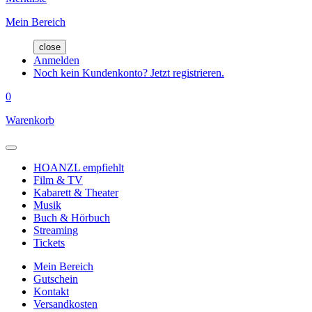
Mein Bereich
close
Anmelden
Noch kein Kundenkonto? Jetzt registrieren.
0
Warenkorb
HOANZL empfiehlt
Film & TV
Kabarett & Theater
Musik
Buch & Hörbuch
Streaming
Tickets
Mein Bereich
Gutschein
Kontakt
Versandkosten