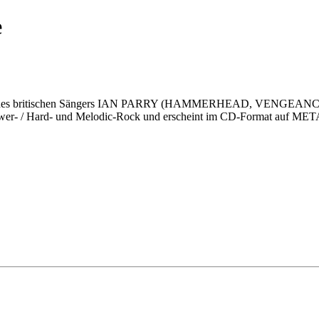
e
iläum des britischen Sängers IAN PARRY (HAMMERHEAD, VENGEA
us Power- / Hard- und Melodic-Rock und erscheint im CD-Format a