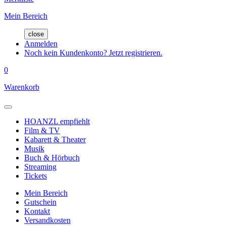
Mein Bereich
close
Anmelden
Noch kein Kundenkonto? Jetzt registrieren.
0
Warenkorb
HOANZL empfiehlt
Film & TV
Kabarett & Theater
Musik
Buch & Hörbuch
Streaming
Tickets
Mein Bereich
Gutschein
Kontakt
Versandkosten