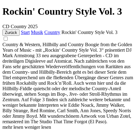
Rockin' Country Style Vol. 3
CD
Country
2025
Start
Musik
Country
Rockin' Country Style Vol. 3
Zurück
Country & Western, Hillbilly and Country Boogie from the Golden
Years of Music - mit „Rockin‘ Country Style Vol. 3“ präsentiert DJ
Mark Armstrong 33 neu ausgegrabene Genreperlen - CD im
dreiteiligen Digisleeve auf Atomicat. Nach zahlreichen von den
Fans sehr geschätzten Wiederveröffentlichungen von Raritäten aus
dem Country- und Hillbilly-Bereich geht es bei dieser Serie dem
Titel entsprechend um die fließenden Übergänge dieser Genres zum
frühen Rockabilly und Rock’n’Roll. Auch wenn hier und da die
Hillbilly-Fiddle quietscht oder der melodische Country-Anteil
überwiegt, stehen Songs im Bop-, Jive- oder Stroll-Rhythmus im
Zentrum. Auf Folge 3 finden sich zahlreiche weitere bekannte und
weniger bekannte Interpreten wie Eddie Noack, Jimmy Walker,
Billy Strange, Red Romine, Carl Smith, Ann Jones, Speedy Norris
oder Jimmy Boyd. Mit wunderschönem Artwork von Urban Zotel,
remastered im The Studio That Time Forgot (El Paso).
mehr lesen
weniger lesen