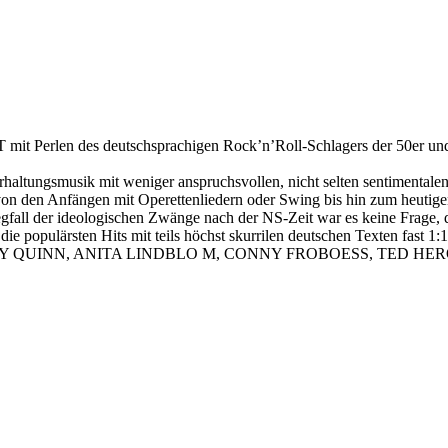
len des deutschsprachigen Rock’n’Roll-Schlagers der 50er und 60er
rhaltungsmusik mit weniger anspruchsvollen, nicht selten sentimentale
üpft, von den Anfängen mit Operettenliedern oder Swing bis hin zum 
all der ideologischen Zwänge nach der NS-Zeit war es keine Frage, da
ie populärsten Hits mit teils höchst skurrilen deutschen Texten fast 
EDDY QUINN, ANITA LINDBLO M, CONNY FROBOESS, TED HERO