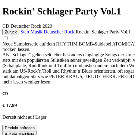
Rockin' Schlager Party Vol.1
CD
Deutscher Rock
2020
Start
Musik
Deutscher Rock
Rockin' Schlager Party Vol.1
Zurück
Neue Samplerserie auf dem RHYTHM BOMB-Sublabel ATOMICAT mit Per
trocken lassen.
Als „Schlager“ gelten seit jeher besonders eingängige Songs der Unte
stets mit den populärsten Stilistiken seiner jeweiligen Zeit verkn
(Schallplatte, Rundfunk und Tonfilm) und insbesondere nach dem Wegf
stark am US-Rock’n’Roll und Rhythm’n’Blues orientierten, oft sogar d
mit damaligen Stars wie PETER KRAUS, TRUDE HERR, FR
mehr lesen
weniger lesen
CD
€ 17,99
Derzeit nicht auf Lager
Produkt anfragen
Auf die Merkliste