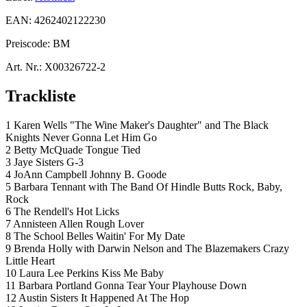
EAN:
4262402122230
Preiscode:
BM
Art. Nr.:
X00326722-2
Trackliste
1 Karen Wells "The Wine Maker's Daughter" and The Black
Knights Never Gonna Let Him Go
2 Betty McQuade Tongue Tied
3 Jaye Sisters G-3
4 JoAnn Campbell Johnny B. Goode
5 Barbara Tennant with The Band Of Hindle Butts Rock, Baby,
Rock
6 The Rendell's Hot Licks
7 Annisteen Allen Rough Lover
8 The School Belles Waitin' For My Date
9 Brenda Holly with Darwin Nelson and The Blazemakers Crazy
Little Heart
10 Laura Lee Perkins Kiss Me Baby
11 Barbara Portland Gonna Tear Your Playhouse Down
12 Austin Sisters It Happened At The Hop