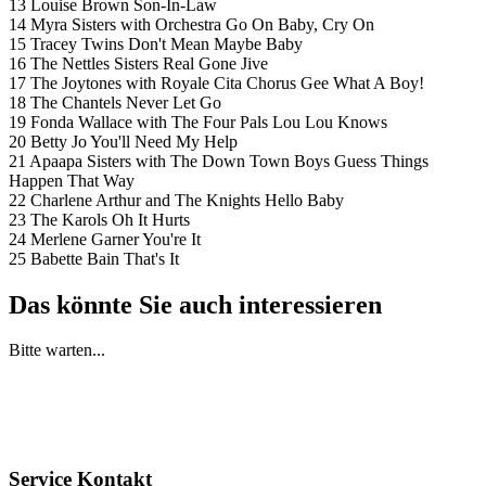
13 Louise Brown Son-In-Law
14 Myra Sisters with Orchestra Go On Baby, Cry On
15 Tracey Twins Don't Mean Maybe Baby
16 The Nettles Sisters Real Gone Jive
17 The Joytones with Royale Cita Chorus Gee What A Boy!
18 The Chantels Never Let Go
19 Fonda Wallace with The Four Pals Lou Lou Knows
20 Betty Jo You'll Need My Help
21 Apaapa Sisters with The Down Town Boys Guess Things
Happen That Way
22 Charlene Arthur and The Knights Hello Baby
23 The Karols Oh It Hurts
24 Merlene Garner You're It
25 Babette Bain That's It
Das könnte Sie auch interessieren
Bitte warten...
Service Kontakt