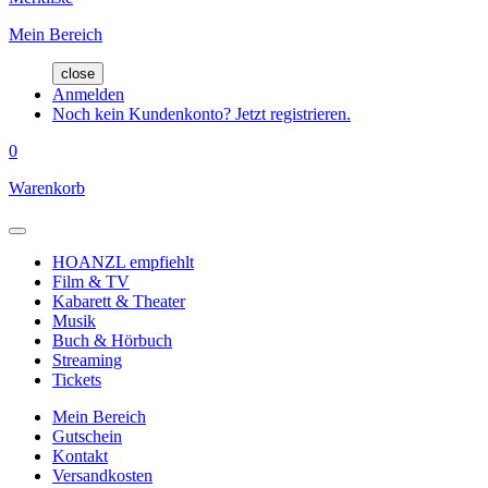
Mein Bereich
close
Anmelden
Noch kein Kundenkonto? Jetzt registrieren.
0
Warenkorb
HOANZL empfiehlt
Film & TV
Kabarett & Theater
Musik
Buch & Hörbuch
Streaming
Tickets
Mein Bereich
Gutschein
Kontakt
Versandkosten