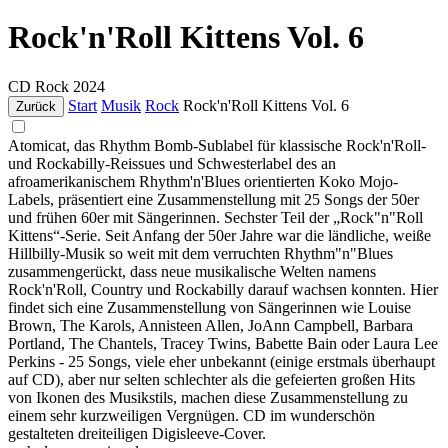
Rock'n'Roll Kittens Vol. 6
CD
Rock
2024
Start
Musik
Rock
Rock'n'Roll Kittens Vol. 6
Zurück
Atomicat, das Rhythm Bomb-Sublabel für klassische Rock'n'Roll-
und Rockabilly-Reissues und Schwesterlabel des an
afroamerikanischem Rhythm'n'Blues orientierten Koko Mojo-
Labels, präsentiert eine Zusammenstellung mit 25 Songs der 50er
und frühen 60er mit Sängerinnen. Sechster Teil der „Rock"n"Roll
Kittens“-Serie. Seit Anfang der 50er Jahre war die ländliche, weiße
Hillbilly-Musik so weit mit dem verruchten Rhythm"n"Blues
zusammengerückt, dass neue musikalische Welten namens
Rock'n'Roll, Country und Rockabilly darauf wachsen konnten. Hier
findet sich eine Zusammenstellung von Sängerinnen wie Louise
Brown, The Karols, Annisteen Allen, JoAnn Campbell, Barbara
Portland, The Chantels, Tracey Twins, Babette Bain oder Laura Lee
Perkins - 25 Songs, viele eher unbekannt (einige erstmals überhaupt
auf CD), aber nur selten schlechter als die gefeierten großen Hits
von Ikonen des Musikstils, machen diese Zusammenstellung zu
einem sehr kurzweiligen Vergnügen. CD im wunderschön
gestalteten dreiteiligen Digisleeve-Cover.