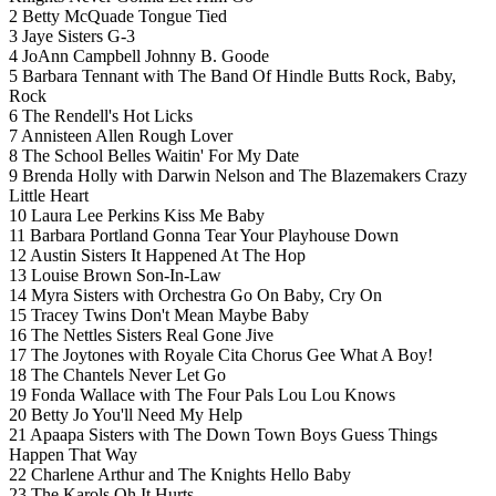
2 Betty McQuade Tongue Tied
3 Jaye Sisters G-3
4 JoAnn Campbell Johnny B. Goode
5 Barbara Tennant with The Band Of Hindle Butts Rock, Baby,
Rock
6 The Rendell's Hot Licks
7 Annisteen Allen Rough Lover
8 The School Belles Waitin' For My Date
9 Brenda Holly with Darwin Nelson and The Blazemakers Crazy
Little Heart
10 Laura Lee Perkins Kiss Me Baby
11 Barbara Portland Gonna Tear Your Playhouse Down
12 Austin Sisters It Happened At The Hop
13 Louise Brown Son-In-Law
14 Myra Sisters with Orchestra Go On Baby, Cry On
15 Tracey Twins Don't Mean Maybe Baby
16 The Nettles Sisters Real Gone Jive
17 The Joytones with Royale Cita Chorus Gee What A Boy!
18 The Chantels Never Let Go
19 Fonda Wallace with The Four Pals Lou Lou Knows
20 Betty Jo You'll Need My Help
21 Apaapa Sisters with The Down Town Boys Guess Things
Happen That Way
22 Charlene Arthur and The Knights Hello Baby
23 The Karols Oh It Hurts