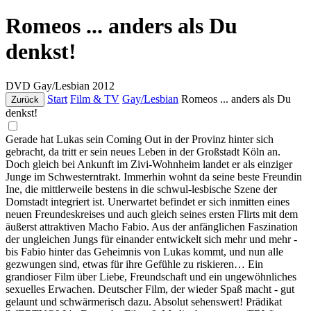
Romeos ... anders als Du
denkst!
DVD
Gay/Lesbian
2012
Start
Film & TV
Gay/Lesbian
Romeos ... anders als Du
Zurück
denkst!
Gerade hat Lukas sein Coming Out in der Provinz hinter sich
gebracht, da tritt er sein neues Leben in der Großstadt Köln an.
Doch gleich bei Ankunft im Zivi-Wohnheim landet er als einziger
Junge im Schwesterntrakt. Immerhin wohnt da seine beste Freundin
Ine, die mittlerweile bestens in die schwul-lesbische Szene der
Domstadt integriert ist. Unerwartet befindet er sich inmitten eines
neuen Freundeskreises und auch gleich seines ersten Flirts mit dem
äußerst attraktiven Macho Fabio. Aus der anfänglichen Faszination
der ungleichen Jungs für einander entwickelt sich mehr und mehr -
bis Fabio hinter das Geheimnis von Lukas kommt, und nun alle
gezwungen sind, etwas für ihre Gefühle zu riskieren… Ein
grandioser Film über Liebe, Freundschaft und ein ungewöhnliches
sexuelles Erwachen. Deutscher Film, der wieder Spaß macht - gut
gelaunt und schwärmerisch dazu. Absolut sehenswert! Prädikat