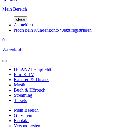
Mein Bereich
close
Anmelden
Noch kein Kundenkonto? Jetzt registrieren.
0
Warenkorb
HOANZL empfiehlt
Film & TV
Kabarett & Theater
Musik
Buch & Hörbuch
Streaming
Tickets
Mein Bereich
Gutschein
Kontakt
Versandkosten