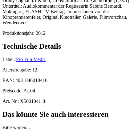
Dolby Digital 5.1 &amp; 2.0 Bildformat: 16:9 anamorph (1,78:1)
Untertitel: Audiokommentar der Regisseurin Sabine Bernardi,
Making of, FLASH TV Beitrag: Impressionen von der
Kinopremierenfeier, Original Kinotrailer, Galerie, Filmvorschau,
Wendecover
Produktionsjahr:
2012
Technische Details
Label:
Pro-Fun Media
Altersfreigabe:
12
EAN:
4031846010416
Preiscode:
AL04
Art. Nr.:
X5001041-8
Das könnte Sie auch interessieren
Bitte warten...