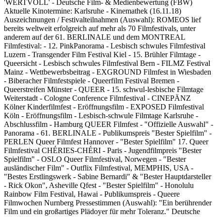
'WERTVOLL' - Deutsche Film- & Medienbewertung (FBW)
Aktuelle Kinotermine: Karlsruhe - Kinemathek (16.11.18)
Auszeichnungen / Festivalteilnahmen (Auswahl): ROMEOS lief
bereits weltweit erfolgreich auf mehr als 70 Filmfestivals, unter
anderem auf der 61. BERLINALE und dem MONTREAL
Filmfestival: - 12. PinkPanorama - Lesbisch schwules Filmfestival
Luzern - Transgender Film Festival Kiel - 15. Brühler Filmtage -
Queersicht - Lesbisch schwules Filmfestival Bern - FILMZ Festival
Mainz - Wettbewerbsbeitrag - EXGROUND Filmfest in Wiesbaden
- Biberacher Filmfestspiele - Queerfilm Festival Bremen -
Queerstreifen Münster - QUEER - 15. schwul-lesbische Filmtage
Weiterstadt - Cologne Conference Filmfestival - CINEPÄNZ
Kölner Kinderfilmfest - Eröffnungsfilm - EXPOSED Filmfestival
Köln - Eröffnungsfilm - Lesbisch-schwule Filmtage Karlsruhe -
Abschlussfilm - Hamburg QUEER Filmfest - "Offizielle Auswahl" -
Panorama - 61. BERLINALE - Publikumspreis "Bester Spielfilm" -
PERLEN Queer Filmfest Hannover - "Bester Spielfilm" 17. Queer
Filmfestival CHÉRIES-CHÉRI - Paris - Jugendfilmpreis "Bester
Spielfilm" - OSLO Queer Filmfestival, Norwegen - "Bester
ausländischer Film" - Outflix Filmfestival, MEMPHIS, USA -
"Bestes Erstlingswerk - Sabine Bernardi" & "Bester Hauptdarsteller
- Rick Okon", Asheville Qfest - "Bester Spielfilm" - Honolulu
Rainbow Film Festival, Hawai - Publikumspreis - Queere
Filmwochen Nurnberg Pressestimmen (Auswahl): "Ein berührender
Film und ein großartiges Plädoyer für mehr Toleranz." Deutsche