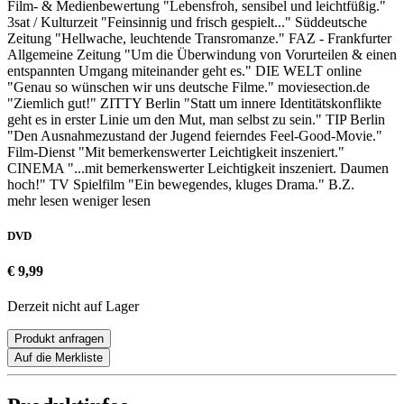
Film- & Medienbewertung "Lebensfroh, sensibel und leichtfüßig."
3sat / Kulturzeit "Feinsinnig und frisch gespielt..." Süddeutsche
Zeitung "Hellwache, leuchtende Transromanze." FAZ - Frankfurter
Allgemeine Zeitung "Um die Überwindung von Vorurteilen & einen
entspannten Umgang miteinander geht es." DIE WELT online
"Genau so wünschen wir uns deutsche Filme." moviesection.de
"Ziemlich gut!" ZITTY Berlin "Statt um innere Identitätskonflikte
geht es in erster Linie um den Mut, man selbst zu sein." TIP Berlin
"Den Ausnahmezustand der Jugend feierndes Feel-Good-Movie."
Film-Dienst "Mit bemerkenswerter Leichtigkeit inszeniert."
CINEMA "...mit bemerkenswerter Leichtigkeit inszeniert. Daumen
hoch!" TV Spielfilm "Ein bewegendes, kluges Drama." B.Z.
mehr lesen
weniger lesen
DVD
€ 9,99
Derzeit nicht auf Lager
Produkt anfragen
Auf die Merkliste