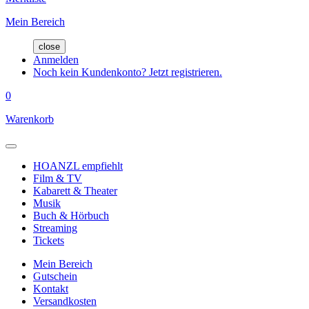
Mein Bereich
close
Anmelden
Noch kein Kundenkonto? Jetzt registrieren.
0
Warenkorb
HOANZL empfiehlt
Film & TV
Kabarett & Theater
Musik
Buch & Hörbuch
Streaming
Tickets
Mein Bereich
Gutschein
Kontakt
Versandkosten