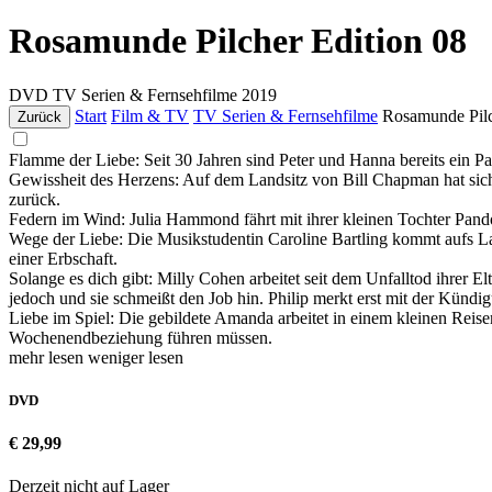
Rosamunde Pilcher Edition 08
DVD
TV Serien & Fernsehfilme
2019
Start
Film & TV
TV Serien & Fernsehfilme
Rosamunde Pilc
Zurück
Flamme der Liebe: Seit 30 Jahren sind Peter und Hanna bereits ein Paa
Gewissheit des Herzens: Auf dem Landsitz von Bill Chapman hat sich
zurück.
Federn im Wind: Julia Hammond fährt mit ihrer kleinen Tochter Pand
Wege der Liebe: Die Musikstudentin Caroline Bartling kommt aufs La
einer Erbschaft.
Solange es dich gibt: Milly Cohen arbeitet seit dem Unfalltod ihrer E
jedoch und sie schmeißt den Job hin. Philip merkt erst mit der Kündi
Liebe im Spiel: Die gebildete Amanda arbeitet in einem kleinen Reise
Wochenendbeziehung führen müssen.
mehr lesen
weniger lesen
DVD
€ 29,99
Derzeit nicht auf Lager