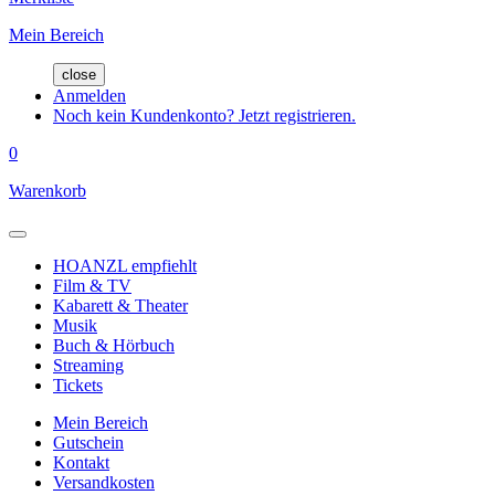
Mein Bereich
close
Anmelden
Noch kein Kundenkonto? Jetzt registrieren.
0
Warenkorb
HOANZL empfiehlt
Film & TV
Kabarett & Theater
Musik
Buch & Hörbuch
Streaming
Tickets
Mein Bereich
Gutschein
Kontakt
Versandkosten