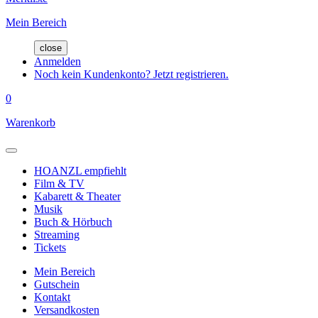
Mein Bereich
close
Anmelden
Noch kein Kundenkonto? Jetzt registrieren.
0
Warenkorb
HOANZL empfiehlt
Film & TV
Kabarett & Theater
Musik
Buch & Hörbuch
Streaming
Tickets
Mein Bereich
Gutschein
Kontakt
Versandkosten