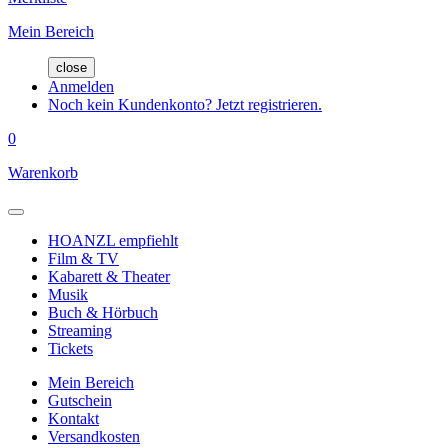
Mein Bereich
close
Anmelden
Noch kein Kundenkonto? Jetzt registrieren.
0
Warenkorb
HOANZL empfiehlt
Film & TV
Kabarett & Theater
Musik
Buch & Hörbuch
Streaming
Tickets
Mein Bereich
Gutschein
Kontakt
Versandkosten